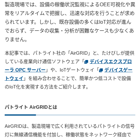
製造現場では、設備の稼働状況監視によるOEE可視化や異
常をリアルタイムで把握し、迅速な対応を行うことが求め
ユーザー登録（製品登録）
られています。しかし、既存設備の多くはIoT対応が進ん
でおらず、データの収集・分析が困難なケースも少なくあ
りません。
ライセンス
本記事では、パトライト社の「AirGRID」と、たけびしが提供
している産業向け通信ソフトウェア「
デバイスエクスプロ
お問い合わせ
ーラ OPC サーバー
」や、IoTゲートウェイ「
デバイスゲー
トウェイ
」を組み合わせることで、簡単かつ低コストで設備
JA
EN
のIoT化を実現する方法をご紹介します。
パトライト AirGRIDとは
AirGRIDは、製造現場で広く利用されているパトライトの信号
灯に無線通信機能を付加し、稼働状態をネットワーク経由で