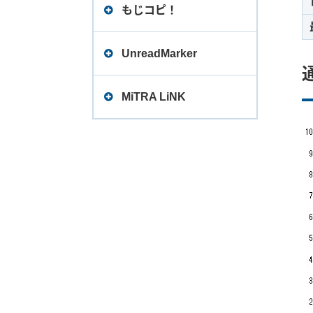
一般性能仕様
もじコピ！
リリースノート
オンラインヘルプ
UnreadMarker
RPAコラボキャンペーン
動作要件
オンラインマニュアル
MiTRA LiNK
リリースノート
リリースノート