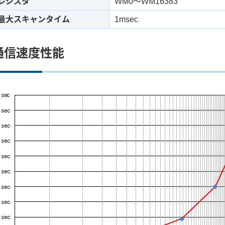
レジスタ
WM0～WM16383
最大スキャンタイム
1msec
通信速度性能