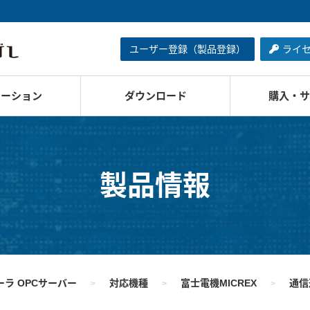
ユーザー登録（製品登録）
ライ
ューション
ダウンロード
購入・サ
製品情報
ラ OPCサーバー
対応機種
富士電機MICREX
通信