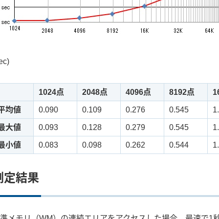
ec)
1024点
2048点
4096点
8192点
1
平均値
0.090
0.109
0.276
0.545
1
最大値
0.093
0.128
0.279
0.545
1
最小値
0.083
0.098
0.262
0.544
1
測定結果
準メモリ（WM）の連続エリアをアクセスした場合、最速で1秒間