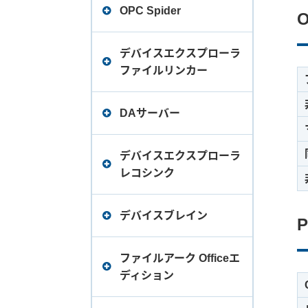
一般性能仕様
OPC Spider
パートナー認定取得
リリースノート
一般性能仕様
デバイスエクスプローラ
ファイルリンカー
対応機種一覧
V3特集ページ
リリースノート
リリースノート
DAサーバー
一般性能仕様
一般性能仕様
デバイスエクスプローラ
レコシンク
リリースノート
対応機種一覧
デバイスブレイン
リリースノート
一般性能仕様
ファイルアーク Officeエ
ディション
一般仕様
リリースノート