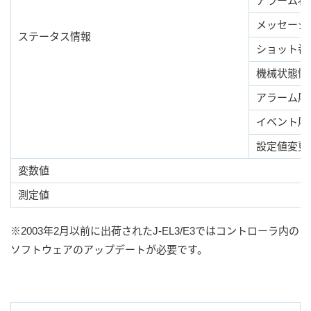
アラーム状
メッセージ
ステータス情報
ショット番
機械状態情
アラーム履
イベント履
設定値変更
変数値
測定値
※2003年2月以前に出荷されたJ-EL3/E3ではコントローラ内の
ソフトウェアのアップデートが必要です。