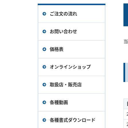
ご注文の流れ
お問い合わせ
当
価格表
デバイスエクスプローラ
オンラインショップ
OPCサーバー Ver.6（旧バ
ージョン）価格表
取扱店・販売店
デバイスエクスプローラ
各種動画
OPCサーバー Ver.5（旧バ
ージョン）価格表
各種書式ダウンロード