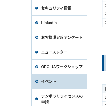
デバイスエクスプローラ
データロガー Ver.2（旧バ
セキュリティ情報
ージョン）価格表
LinkedIn
お客様満足度アンケート
ニュースレター
OPC UAワークショップ
【第1回】OPCとは？たけ
イベント
びしOPC製品で簡単に実
現する製造業DX
テンポラリライセンスの
申請