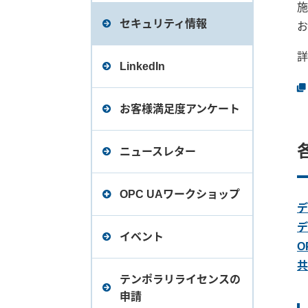
デバイスエクスプローラ
施
データロガー Ver.2（旧バ
セキュリティ情報
お
ージョン）価格表
詳
LinkedIn
お客様満足度アンケート
ニュースレター
OPC UAワークショップ
デ
デ
【第1回】OPCとは？たけ
イベント
O
びしOPC製品で簡単に実
共
現する製造業DX
テンポラリライセンスの
申請