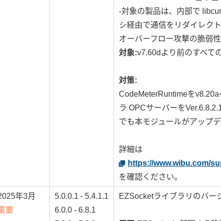
-対象の製品は、内部で libcur
シ経由で通信をリダイレク
オーバーフロー攻撃の脆弱性
対象:
v7.60dより前のすべ
対策:
CodeMeterRuntimeを
ラ OPCサーバーをVer.6.8.
でも本モジュールがアップデ
詳細は
https://www.wibu.com/sup
を確認ください。
2025年3月
5.0.0.1 - 5.4.1.1
EZSocketライブラリのバージ
重要
6.0.0 - 6.8.1