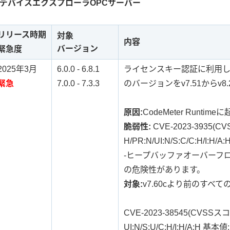
デバイスエクスプローラOPCサーバー
リリース時期
対象
内容
バージョン
緊急度
2025年3月
6.0.0 - 6.8.1
ライセンスキー認証に利用してい
緊急
7.0.0 - 7.3.3
のバージョンをv7.51からv8.
原因:
CodeMeter Runti
脆弱性:
CVE-2023-3935(CV
H/PR:N/UI:N/S:C/C:H/I:H/A
-ヒープバッファオーバーフ
の危険性があります。
対象:
v7.60cより前のすべ
CVE-2023-38545(CVSSスコア:
UI:N/S:U/C:H/I:H/A:H 基本値: 