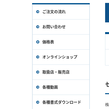
ご注文の流れ
お問い合わせ
価格表
デバイスエクスプローラ
オンラインショップ
OPCサーバー Ver.6（旧バ
ージョン）価格表
取扱店・販売店
デバイスエクスプローラ
各種動画
OPCサーバー Ver.5（旧バ
ージョン）価格表
各種書式ダウンロード
株