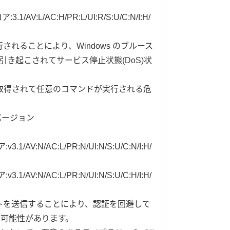
3.1/AV:L/AC:H/PR:L/UI:R/S:U/C:N/I:H/
されることにより、Windows のブルース
引き起こされてサービス停止状態(DoS)状
限を取得されて任意のコマンドが実行される危
バージョン
3.1/AV:N/AC:L/PR:N/UI:N/S:U/C:N/I:H/
3.1/AV:N/AC:L/PR:N/UI:N/S:U/C:H/I:H/
トを送信することにより、認証を回避して
可能性があります。