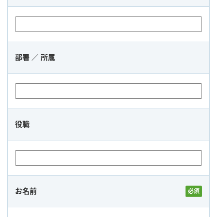
部署 ／ 所属
役職
お名前