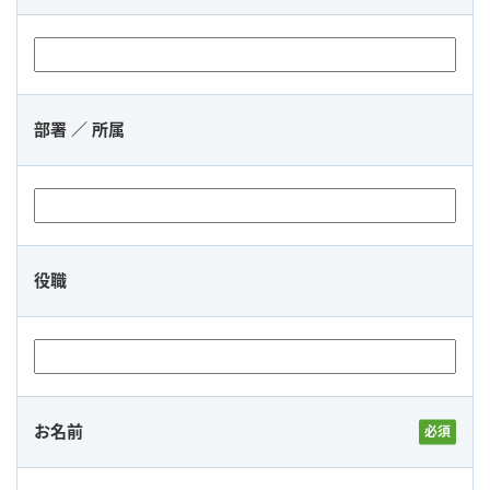
部署 ／ 所属
役職
お名前