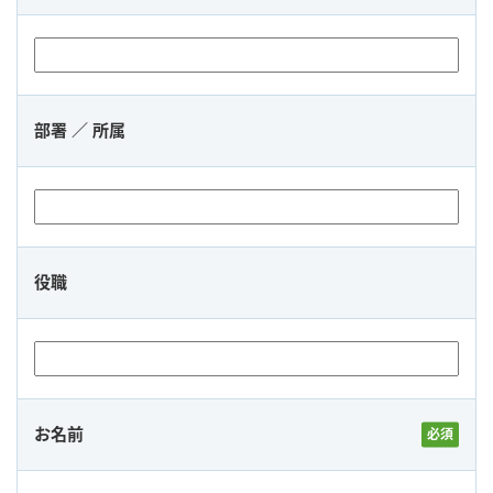
部署 ／ 所属
役職
お名前